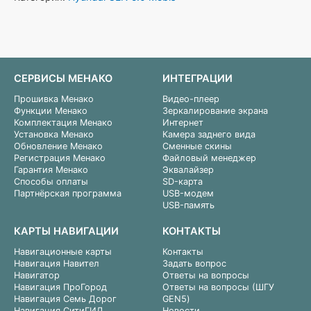
СЕРВИСЫ МЕНАКО
ИНТЕГРАЦИИ
Прошивка Менако
Видео-плеер
Функции Менако
Зеркалирование экрана
Комплектация Менако
Интернет
Установка Менако
Камера заднего вида
Обновление Менако
Сменные скины
Регистрация Менако
Файловый менеджер
Гарантия Менако
Эквалайзер
Способы оплаты
SD-карта
Партнёрская программа
USB-модем
USB-память
КАРТЫ НАВИГАЦИИ
КОНТАКТЫ
Навигационные карты
Контакты
Навигация Навител
Задать вопрос
Навигатор
Ответы на вопросы
Навигация ПроГород
Ответы на вопросы (ШГУ
Навигация Семь Дорог
GEN5)
Навигация СитиГИД
Новости