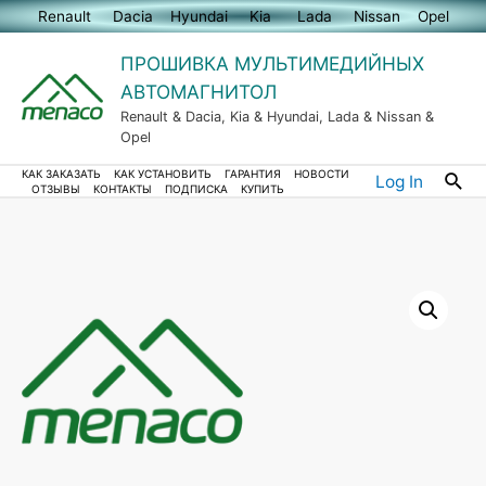
Renault
Dacia
Hyundai
Kia
Lada
Nissan
Opel
ПРОШИВКА МУЛЬТИМЕДИЙНЫХ
АВТОМАГНИТОЛ
Renault & Dacia, Kia & Hyundai, Lada & Nissan &
Opel
Пои
КАК ЗАКАЗАТЬ
КАК УСТАНОВИТЬ
ГАРАНТИЯ
НОВОСТИ
Log In
ОТЗЫВЫ
КОНТАКТЫ
ПОДПИСКА
КУПИТЬ