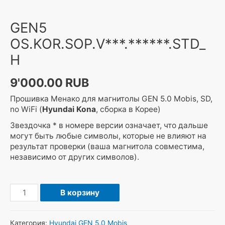
GEN5
OS.KOR.SOP.V***.******.STD_
H
9'000.00
RUB
Прошивка Менако для магнитолы GEN 5.0 Mobis, SD,
no WiFi (
Hyundai Kona
, сборка в Корее)
Звездочка * в номере версии означает, что дальше
могут быть любые символы, которые не влияют на
результат проверки (ваша магнитола совместима,
независимо от других символов).
Количество
В корзину
товара
GEN5
OS.KOR.SOP.V***.******.STD_H
Категория:
Hyundai GEN 5.0 Mobis